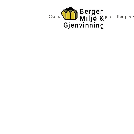
Oversikt containerutleie i Bergen
Bergen M