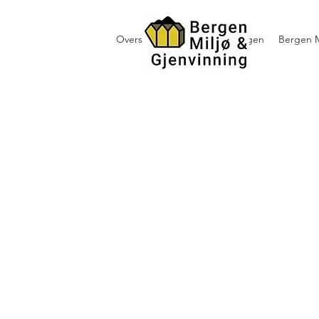
Oversikt containerutleie i Bergen
Bergen M