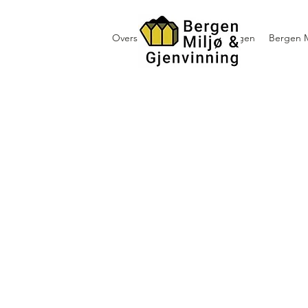
Oversikt containerutleie i Bergen
Bergen M