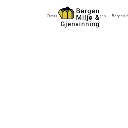
Oversikt containerutleie i Bergen
Bergen M